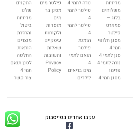
מדיניות
נורה לתמי 4
פילטר מים
התקנים
משלוחים
פילטר לתמי
מסנן בר
שלנו
בלוג –
4
מים
מדיניות
סמארט
פילטר לתמי
מוסדות
ביטול
פילטר
4
ולקוחות
והחזרת
מסנן חלופי
הזמנת
עיסקיים
מוצרים
תמי 4
פילטר
שאלות
הוראות
סנן לתמי 4
תואם לתמי
ותשובות
החלפה
נורה לתמי 4
4
Privacy
לסנן תואם
פרימו
מים בריאים
Policy
תמי 4
מסנן תמי 4
לילדים
צור קשר
עקבו אחרינו בפייסבוק