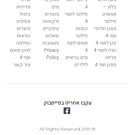
בלוג –
4
מים
מדיניות
סמארט
פילטר לתמי
מוסדות
ביטול
פילטר
4
ולקוחות
והחזרת
מסנן חלופי
הזמנת
עיסקיים
מוצרים
תמי 4
פילטר
שאלות
הוראות
סנן לתמי 4
תואם לתמי
ותשובות
החלפה
נורה לתמי 4
4
Privacy
לסנן תואם
פרימו
מים בריאים
Policy
תמי 4
מסנן תמי 4
לילדים
צור קשר
עקבו אחרינו בפייסבוק
© 2019 All Rights Reserved