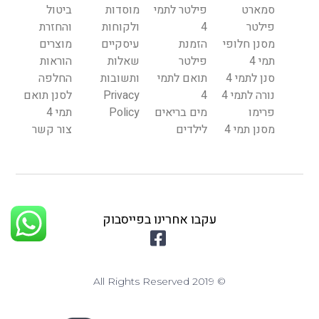
סמארט
פילטר לתמי
מוסדות
ביטול
פילטר
4
ולקוחות
והחזרת
מסנן חלופי
הזמנת
עיסקיים
מוצרים
תמי 4
פילטר
שאלות
הוראות
סנן לתמי 4
תואם לתמי
ותשובות
החלפה
נורה לתמי 4
4
Privacy
לסנן תואם
פרימו
מים בריאים
Policy
תמי 4
מסנן תמי 4
לילדים
צור קשר
עקבו אחרינו בפייסבוק
© 2019 All Rights Reserved