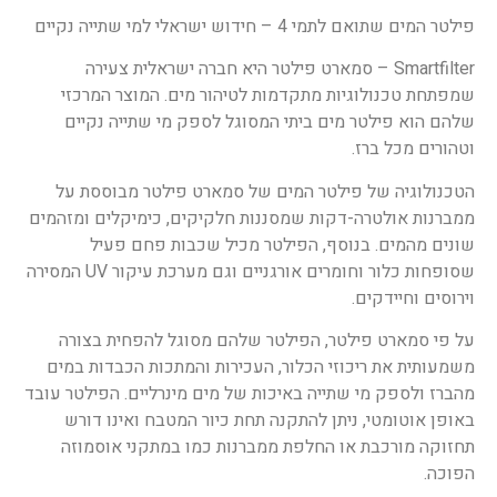
פילטר המים שתואם לתמי 4 – חידוש ישראלי למי שתייה נקיים
Smartfilter – סמארט פילטר היא חברה ישראלית צעירה
שמפתחת טכנולוגיות מתקדמות לטיהור מים. המוצר המרכזי
שלהם הוא פילטר מים ביתי המסוגל לספק מי שתייה נקיים
וטהורים מכל ברז.
הטכנולוגיה של פילטר המים של סמארט פילטר מבוססת על
ממברנות אולטרה-דקות שמסננות חלקיקים, כימיקלים ומזהמים
שונים מהמים. בנוסף, הפילטר מכיל שכבות פחם פעיל
שסופחות כלור וחומרים אורגניים וגם מערכת עיקור UV המסירה
וירוסים וחיידקים.
על פי סמארט פילטר, הפילטר שלהם מסוגל להפחית בצורה
משמעותית את ריכוזי הכלור, העכירות והמתכות הכבדות במים
מהברז ולספק מי שתייה באיכות של מים מינרליים. הפילטר עובד
באופן אוטומטי, ניתן להתקנה תחת כיור המטבח ואינו דורש
תחזוקה מורכבת או החלפת ממברנות כמו במתקני אוסמוזה
הפוכה.