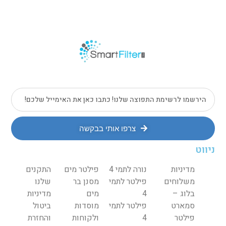
צרפו אותי בבקשה
ניווט
מדיניות
נורה לתמי 4
פילטר מים
התקנים
משלוחים
פילטר לתמי
מסנן בר
שלנו
בלוג –
4
מים
מדיניות
סמארט
פילטר לתמי
מוסדות
ביטול
פילטר
4
ולקוחות
והחזרת