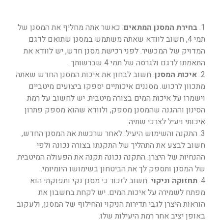
1.
בחירת המסנן המתאים
: כאשר אתה מחליף את המסנן של
תמי 4, חשוב לוודא שאתה משתמש במסנן שתואם לדגם
המדויק של המכשיר. לפני רכישת מסנן חדש, יש לוודא את
התאמתו לדגם ולגרסה של תמי 4 שברשותך.
2.
איכות המסנן
: חשוב לבחון את איכות המסנן החדש שאתה
מתכוון לרכוש. מסננים איכותיים יספקו ביצועים מיטביים
וישמרו על איכות המים בצורה מיטבית. יש לחשוב על רמת
הסינון וההגנה שהמסנן מספק, ולוודא שהוא מספק פתרון
איכותי ויעיל לצרכי שתיה.
3. התקנה והשימוש היעיל: לאחר שרכשת את המסנן החדש,
חשוב לבצע את התהליך של התקנתו בצורה נכונה ולפי
ההנחיות של היצרן. התקנה נכונה תקנה את הפעולה המיטבית
של המסנן ותספק לך את הביטחון בשימושו היומיומי.
4.
תחזוקה וניקוי
: חשוב לזכור כי מסנן נקי ותפוקתי הוא
מפתח לשמירה על איכות המים. יש לקחת בחשבון את
הוראות היצרן לגבי תדירות הניקוי והחילוף של המסנן, ולעקוב
באופן יציב אחר רמת היעילות שלו.