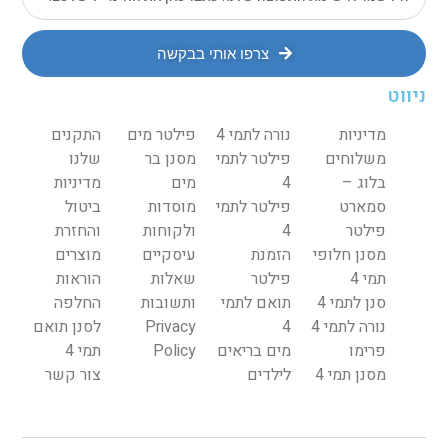
צרפו אותי בבקשה
ניווט
מדיניות
נורה לתמי 4
פילטר מים
התקנים
משלוחים
פילטר לתמי
מסנן בר
שלנו
בלוג –
4
מים
מדיניות
סמארט
פילטר לתמי
מוסדות
ביטול
פילטר
4
ולקוחות
והחזרת
מסנן חלופי
הזמנת
עיסקיים
מוצרים
תמי 4
פילטר
שאלות
הוראות
סנן לתמי 4
תואם לתמי
ותשובות
החלפה
נורה לתמי 4
4
Privacy
לסנן תואם
פרימו
מים בריאים
Policy
תמי 4
מסנן תמי 4
לילדים
צור קשר