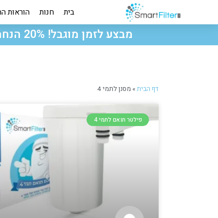
בית
חנות
הוראות הח
מבצע לזמן מוגבל! 20% הנחה על כל האתר ומשלוח חינם ברכישה מעל 500₪! הזינו קוד קופון SAVE20
דף הבית
»
מסנן לתמי 4
פילטר תואם לתמי 4