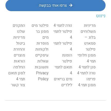
צרפו אותי בבקשה
ניווט
מדיניות
נורה לתמי 4
פילטר מים
התקנים
משלוחים
פילטר לתמי
מסנן בר
שלנו
בלוג –
4
מים
מדיניות
סמארט
פילטר לתמי
מוסדות
ביטול
פילטר
4
ולקוחות
והחזרת
מסנן חלופי
הזמנת
עיסקיים
מוצרים
תמי 4
פילטר
שאלות
הוראות
סנן לתמי 4
תואם לתמי
ותשובות
החלפה
נורה לתמי 4
4
Privacy
לסנן תואם
פרימו
מים בריאים
Policy
תמי 4
מסנן תמי 4
לילדים
צור קשר