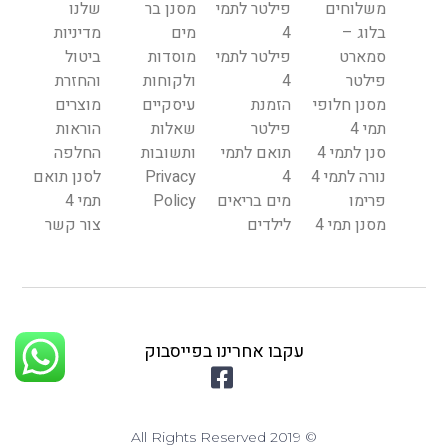
משלוחים
פילטר לתמי
מסנן בר
שלנו
בלוג –
4
מים
מדיניות
סמארט
פילטר לתמי
מוסדות
ביטול
פילטר
4
ולקוחות
והחזרת
מסנן חלופי
הזמנת
עיסקיים
מוצרים
תמי 4
פילטר
שאלות
הוראות
סנן לתמי 4
תואם לתמי
ותשובות
החלפה
נורה לתמי 4
4
Privacy
לסנן תואם
פרימו
מים בריאים
Policy
תמי 4
מסנן תמי 4
לילדים
צור קשר
עקבו אחרינו בפייסבוק
© 2019 All Rights Reserved