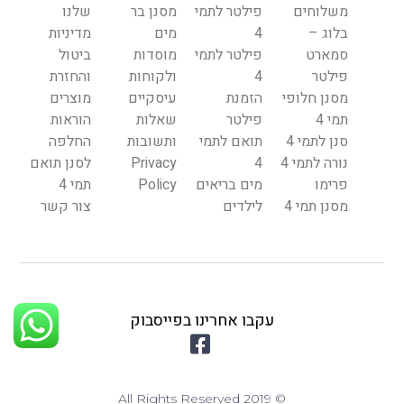
משלוחים
פילטר לתמי
מסנן בר
שלנו
בלוג –
4
מים
מדיניות
סמארט
פילטר לתמי
מוסדות
ביטול
פילטר
4
ולקוחות
והחזרת
מסנן חלופי
הזמנת
עיסקיים
מוצרים
תמי 4
פילטר
שאלות
הוראות
סנן לתמי 4
תואם לתמי
ותשובות
החלפה
נורה לתמי 4
4
Privacy
לסנן תואם
פרימו
מים בריאים
Policy
תמי 4
מסנן תמי 4
לילדים
צור קשר
עקבו אחרינו בפייסבוק
© 2019 All Rights Reserved